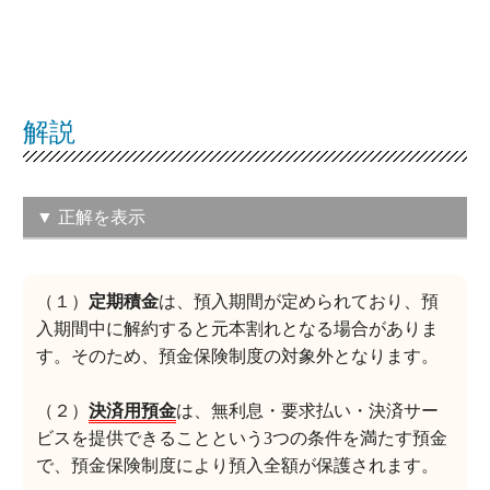
解説
▼ 正解を表示
（2）決済用預金
この問題の正解率：
59.7％（やや高い）
（１）
定期積金
は、預入期間が定められており、預
入期間中に解約すると元本割れとなる場合がありま
す。そのため、預金保険制度の対象外となります。
（２）
決済用預金
は、無利息・要求払い・決済サー
ビスを提供できることという3つの条件を満たす預金
で、預金保険制度により預入全額が保護されます。