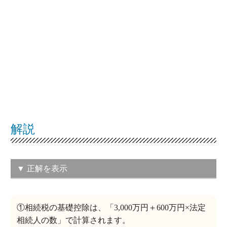
解説
▼ 正解を表示
（3）① 4,800 ② 3,500 ③ 330
この問題の正解率：
38.3％（やや低い）
①相続税の基礎控除は、「3,000万円＋600万円×法定
相続人の数」で計算されます。